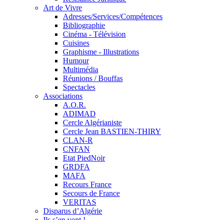
Art de Vivre
Adresses/Services/Compétences
Bibliographie
Cinéma - Télévision
Cuisines
Graphisme - Illustrations
Humour
Multimédia
Réunions / Bouffas
Spectacles
Associations
A.O.R.
ADIMAD
Cercle Algérianiste
Cercle Jean BASTIEN-THIRY
CLAN-R
CNFAN
Etat PiedNoir
GRDFA
MAFA
Recours France
Secours de France
VERITAS
Disparus d’Algérie
Ils s’en vont !