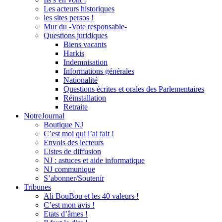
Les acteurs historiques
les sites persos !
Mur du -Vote responsable-
Questions juridiques
Biens vacants
Harkis
Indemnisation
Informations générales
Nationalité
Questions écrites et orales des Parlementaires
Réinstallation
Retraite
NotreJournal
Boutique NJ
C’est moi qui l’ai fait !
Envois des lecteurs
Listes de diffusion
NJ : astuces et aide informatique
NJ communique
S’abonner/Soutenir
Tribunes
Ali BouBou et les 40 valeurs !
C’est mon avis !
Etats d’âmes !