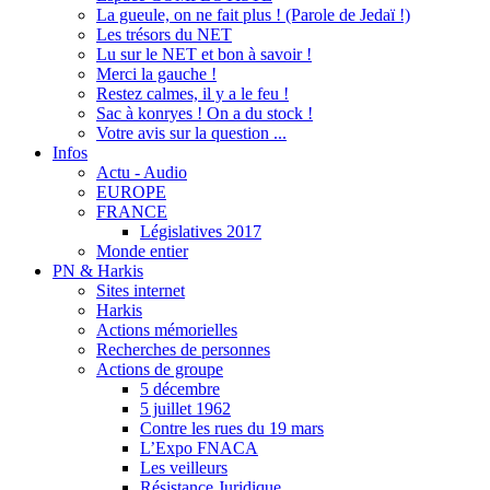
La gueule, on ne fait plus ! (Parole de Jedaï !)
Les trésors du NET
Lu sur le NET et bon à savoir !
Merci la gauche !
Restez calmes, il y a le feu !
Sac à konryes ! On a du stock !
Votre avis sur la question ...
Infos
Actu - Audio
EUROPE
FRANCE
Législatives 2017
Monde entier
PN & Harkis
Sites internet
Harkis
Actions mémorielles
Recherches de personnes
Actions de groupe
5 décembre
5 juillet 1962
Contre les rues du 19 mars
L’Expo FNACA
Les veilleurs
Résistance Juridique