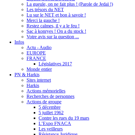
La gueule, on ne fait plus ! (Parole de Jedaï !)
Les trésors du NET
Lu sur le NET et bon à savoir !
Merci la gauche !
Restez calmes, il y a le feu !
Sac à konryes ! On a du stock !
Votre avis sur la question ...
Infos
Actu - Audio
EUROPE
FRANCE
Législatives 2017
Monde entier
PN & Harkis
Sites internet
Harkis
Actions mémorielles
Recherches de personnes
Actions de groupe
5 décembre
5 juillet 1962
Contre les rues du 19 mars
L’Expo FNACA
Les veilleurs
Résistance Juridique