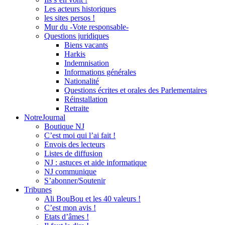
Les acteurs historiques
les sites persos !
Mur du -Vote responsable-
Questions juridiques
Biens vacants
Harkis
Indemnisation
Informations générales
Nationalité
Questions écrites et orales des Parlementaires
Réinstallation
Retraite
NotreJournal
Boutique NJ
C’est moi qui l’ai fait !
Envois des lecteurs
Listes de diffusion
NJ : astuces et aide informatique
NJ communique
S’abonner/Soutenir
Tribunes
Ali BouBou et les 40 valeurs !
C’est mon avis !
Etats d’âmes !