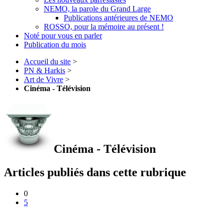
NEMO, la parole du Grand Large
Publications antérieures de NEMO
ROSSO, pour la mémoire au présent !
Noté pour vous en parler
Publication du mois
Accueil du site
>
PN & Harkis
>
Art de Vivre
>
Cinéma - Télévision
Cinéma - Télévision
Articles publiés dans cette rubrique
0
5