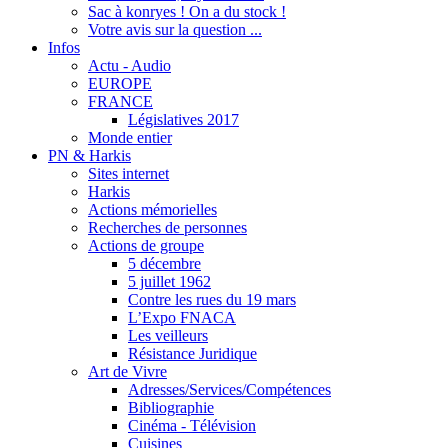
Sac à konryes ! On a du stock !
Votre avis sur la question ...
Infos
Actu - Audio
EUROPE
FRANCE
Législatives 2017
Monde entier
PN & Harkis
Sites internet
Harkis
Actions mémorielles
Recherches de personnes
Actions de groupe
5 décembre
5 juillet 1962
Contre les rues du 19 mars
L’Expo FNACA
Les veilleurs
Résistance Juridique
Art de Vivre
Adresses/Services/Compétences
Bibliographie
Cinéma - Télévision
Cuisines