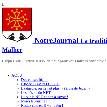
[
]
NotreJournal
La tradit
Malher
Cliquez sur CONNEXION en haut pour vous faire reconnaitre !
ACTU
Des choses bien !
Espace COMPLOTISTE
La gueule, on ne fait plus ! (Parole de Jedaï !)
Les trésors du NET
Lu sur le NET et bon à savoir !
Merci la gauche !
Restez calmes, il y a le feu !