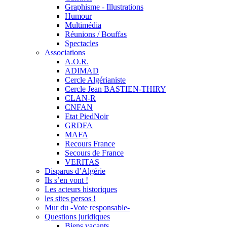
Graphisme - Illustrations
Humour
Multimédia
Réunions / Bouffas
Spectacles
Associations
A.O.R.
ADIMAD
Cercle Algérianiste
Cercle Jean BASTIEN-THIRY
CLAN-R
CNFAN
Etat PiedNoir
GRDFA
MAFA
Recours France
Secours de France
VERITAS
Disparus d’Algérie
Ils s’en vont !
Les acteurs historiques
les sites persos !
Mur du -Vote responsable-
Questions juridiques
Biens vacants