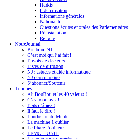
Harkis
Indemnisation
Informations générales
Nationalité
Questions écrites et orales des Parlementaires
Réinstallation
Retraite
NotreJournal
Boutique NJ
C’est moi qui l’ai fait !
Envois des lecteurs
Listes de diffusion
NJ : astuces et aide informatique
NJ communique
S’abonner/Soutenir
Tribunes
Ali BouBou et les 40 valeurs !
C’est mon avis !
Etats d’âmes !
Il faut le dire !
L’industrie du Menhir
La machine à oublier
Le Phare Fouilleur
LEMOTJUSTE
Les nouveaux parrèsiastes