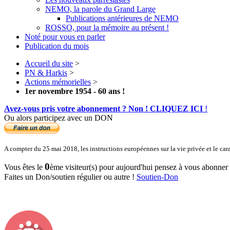
NEMO, la parole du Grand Large
Publications antérieures de NEMO
ROSSO, pour la mémoire au présent !
Noté pour vous en parler
Publication du mois
Accueil du site
>
PN & Harkis
>
Actions mémorielles
>
1er novembre 1954 - 60 ans !
Avez-vous pris votre abonnement ? Non ! CLIQUEZ ICI
!
Ou alors participez avec un DON
A compter du 25 mai 2018, les instructions européennes sur la vie privée et le ca
0
Vous êtes le
ème visiteur(s) pour aujourd'hui pensez à vous abonner po
Faites un Don/soutien régulier ou autre !
Soutien-Don