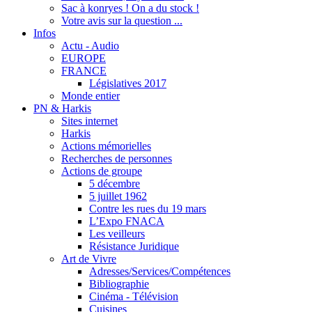
Sac à konryes ! On a du stock !
Votre avis sur la question ...
Infos
Actu - Audio
EUROPE
FRANCE
Législatives 2017
Monde entier
PN & Harkis
Sites internet
Harkis
Actions mémorielles
Recherches de personnes
Actions de groupe
5 décembre
5 juillet 1962
Contre les rues du 19 mars
L’Expo FNACA
Les veilleurs
Résistance Juridique
Art de Vivre
Adresses/Services/Compétences
Bibliographie
Cinéma - Télévision
Cuisines