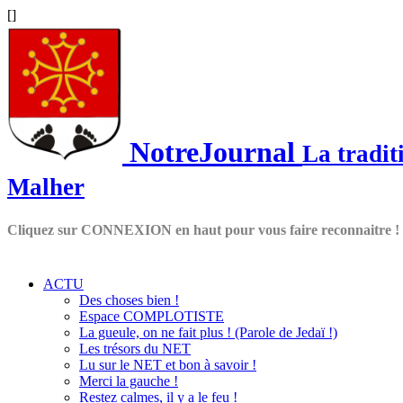
[
]
NotreJournal
La tradit
Malher
Cliquez sur CONNEXION en haut pour vous faire reconnaitre !
ACTU
Des choses bien !
Espace COMPLOTISTE
La gueule, on ne fait plus ! (Parole de Jedaï !)
Les trésors du NET
Lu sur le NET et bon à savoir !
Merci la gauche !
Restez calmes, il y a le feu !