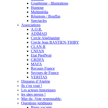
Graphisme - Illustrations
Humour
Multimédia
Réunions / Bouffas
Spectacles
Associations
A.O.R.
ADIMAD
Cercle Algérianiste
Cercle Jean BASTIEN-THIRY
CLAN-R
CNFAN
Etat PiedNoir
GRDFA
MAFA
Recours France
Secours de France
VERITAS
Disparus d’Algérie
Ils s’en vont !
Les acteurs historiques
les sites persos !
Mur du -Vote responsable-
Questions juridiques
Biens vacants