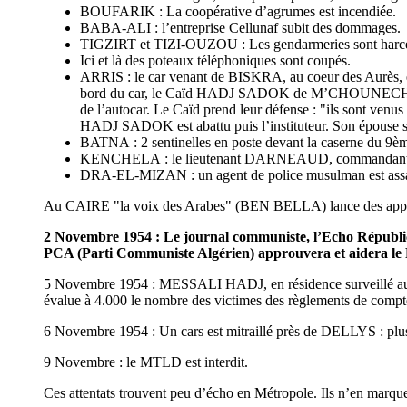
BOUFARIK : La coopérative d’agrumes est incendiée.
BABA-ALI : l’entreprise Cellunaf subit des dommages.
TIGZIRT et TIZI-OUZOU : Les gendarmeries sont harce
Ici et là des poteaux téléphoniques sont coupés.
ARRIS : le car venant de BISKRA, au coeur des Aurè
bord du car, le Caïd HADJ SADOK de M’CHOUNECHE et u
de l’autocar. Le Caïd prend leur défense : "ils sont venus 
HADJ SADOK est abattu puis l’instituteur. Son épouse s
BATNA : 2 sentinelles en poste devant la caserne du 
KENCHELA : le lieutenant DARNEAUD, commandant du sect
DRA-EL-MIZAN : un agent de police musulman est a
Au CAIRE "la voix des Arabes" (BEN BELLA) lance des appels
2 Novembre 1954 : Le journal communiste, l’Echo Républicai
PCA (Parti Communiste Algérien) approuvera et aidera le
5 Novembre 1954 : MESSALI HADJ, en résidence surveillé au
évalue à 4.000 le nombre des victimes des règlements de compte
6 Novembre 1954 : Un cars est mitraillé près de DELLYS : plus
9 Novembre : le MTLD est interdit.
Ces attentats trouvent peu d’écho en Métropole. Ils n’en marque