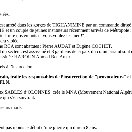
lées.
s, est arrété dans les gorges de TIGHANIMINE par un commando d
n couple de jeunes instituteurs récemment arrivés de Métropole :
instruire nos enfants et vous voulez les tuer !".
era violée.
9ème RCA sont abattues : Pierre AUDAT et Eugène COCHET.
eur, est assassiné et 3 gardiens de la paix du commissiarat sont dé
ssassiné : HAROUN Ahmed Ben Amar.
 à l’insurection.
n, traite les responsables de l’insurrection de "provocateurs" et 
 FLN.
x SABLES d’OLONNES, crée le MNA (Mouvement National Algérien). Pe
 qui s’en suivront.
ieurs morts.
nt pas moins le début d’une guerre qui durera 8 ans.