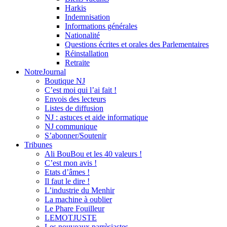
Harkis
Indemnisation
Informations générales
Nationalité
Questions écrites et orales des Parlementaires
Réinstallation
Retraite
NotreJournal
Boutique NJ
C’est moi qui l’ai fait !
Envois des lecteurs
Listes de diffusion
NJ : astuces et aide informatique
NJ communique
S’abonner/Soutenir
Tribunes
Ali BouBou et les 40 valeurs !
C’est mon avis !
Etats d’âmes !
Il faut le dire !
L’industrie du Menhir
La machine à oublier
Le Phare Fouilleur
LEMOTJUSTE
Les nouveaux parrèsiastes