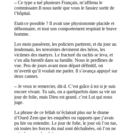
–
Ce type a tué plusieurs Français, m’affirma le
commissaire.Il nous tarde que vous le fassiez sortir de
l’hôpital.
Etait-ce possible ? Il avait une physionomie placide et
débonnaire, et tout son comportement respirait le brave
homme.
Les mois passèrent, les policiers partirent, et du jour au
lendemain, les terroristes devinrent des héros, les
victimes des martyrs. Le fracturé du rachis se leva, et
s’en alla bientôt dans sa famille. Nous le perdîmes de
vue. Peu de jours avant mon départ définitif, on
m’avertit qu’il voulait me parler. Il s’avança appuyé sur
deux cannes.
–
Je veux te remercier, dit-il. C’est grâce à toi si je suis
encore vivant. Tu sais, on a quelquefois dans sa vie un
jour de folie, mais Dieu est grand, c’est Lui qui nous
juge.
La phrase de ce fellah m’éclairait plus sur le drame
d’Oued Zem que les enquêtes ou rapports que j’avais
pu lire ou entendre. Le jour de folie, le jour où l’on tue,
où toutes les forces du mal sont déchaînées, où l’on ne