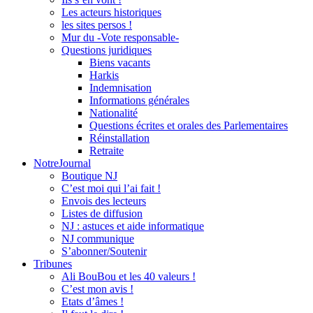
Les acteurs historiques
les sites persos !
Mur du -Vote responsable-
Questions juridiques
Biens vacants
Harkis
Indemnisation
Informations générales
Nationalité
Questions écrites et orales des Parlementaires
Réinstallation
Retraite
NotreJournal
Boutique NJ
C’est moi qui l’ai fait !
Envois des lecteurs
Listes de diffusion
NJ : astuces et aide informatique
NJ communique
S’abonner/Soutenir
Tribunes
Ali BouBou et les 40 valeurs !
C’est mon avis !
Etats d’âmes !