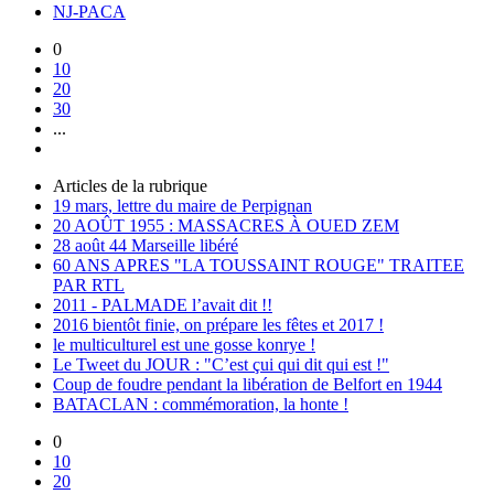
NJ-PACA
0
10
20
30
...
Articles de la rubrique
19 mars, lettre du maire de Perpignan
20 AOÛT 1955 : MASSACRES À OUED ZEM
28 août 44 Marseille libéré
60 ANS APRES "LA TOUSSAINT ROUGE" TRAITEE
PAR RTL
2011 - PALMADE l’avait dit !!
2016 bientôt finie, on prépare les fêtes et 2017 !
le multiculturel est une gosse konrye !
Le Tweet du JOUR : "C’est çui qui dit qui est !"
Coup de foudre pendant la libération de Belfort en 1944
BATACLAN : commémoration, la honte !
0
10
20