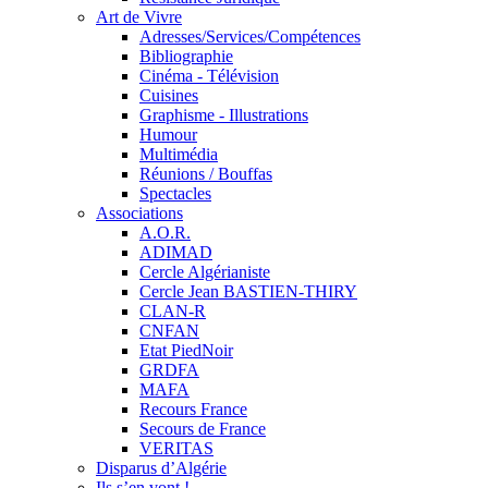
Art de Vivre
Adresses/Services/Compétences
Bibliographie
Cinéma - Télévision
Cuisines
Graphisme - Illustrations
Humour
Multimédia
Réunions / Bouffas
Spectacles
Associations
A.O.R.
ADIMAD
Cercle Algérianiste
Cercle Jean BASTIEN-THIRY
CLAN-R
CNFAN
Etat PiedNoir
GRDFA
MAFA
Recours France
Secours de France
VERITAS
Disparus d’Algérie
Ils s’en vont !