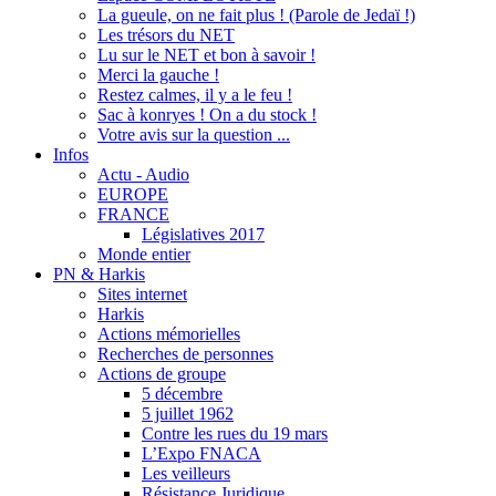
La gueule, on ne fait plus ! (Parole de Jedaï !)
Les trésors du NET
Lu sur le NET et bon à savoir !
Merci la gauche !
Restez calmes, il y a le feu !
Sac à konryes ! On a du stock !
Votre avis sur la question ...
Infos
Actu - Audio
EUROPE
FRANCE
Législatives 2017
Monde entier
PN & Harkis
Sites internet
Harkis
Actions mémorielles
Recherches de personnes
Actions de groupe
5 décembre
5 juillet 1962
Contre les rues du 19 mars
L’Expo FNACA
Les veilleurs
Résistance Juridique