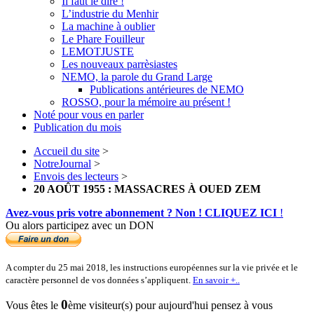
Il faut le dire !
L’industrie du Menhir
La machine à oublier
Le Phare Fouilleur
LEMOTJUSTE
Les nouveaux parrèsiastes
NEMO, la parole du Grand Large
Publications antérieures de NEMO
ROSSO, pour la mémoire au présent !
Noté pour vous en parler
Publication du mois
Accueil du site
>
NotreJournal
>
Envois des lecteurs
>
20 AOÛT 1955 : MASSACRES À OUED ZEM
Avez-vous pris votre abonnement ? Non ! CLIQUEZ ICI
!
Ou alors participez avec un DON
A compter du 25 mai 2018, les instructions européennes sur la vie privée et le
caractère personnel de vos données s’appliquent.
En savoir +..
0
Vous êtes le
ème visiteur(s) pour aujourd'hui pensez à vous