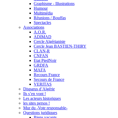
Graphisme - Illustrations
Humour
Multimédia
Réunions / Bouffas
Spectacles
Associations
A.O.R.
ADIMAD
Cercle Algérianiste
Cercle Jean BASTIEN-THIRY
CLAN-R
CNFAN
Etat PiedNoir
GRDFA
MAFA
Recours France
Secours de France
VERITAS
Disparus d’Algérie
Ils s’en vont !
Les acteurs historiques
les sites persos !
Mur du -Vote responsable-
Questions juridiques
Biens vacants