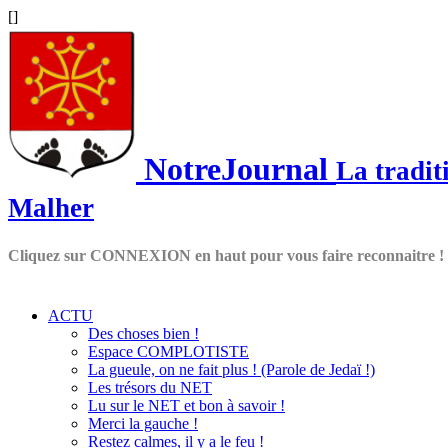
[
]
NotreJournal
La tradit
Malher
Cliquez sur CONNEXION en haut pour vous faire reconnaitre !
ACTU
Des choses bien !
Espace COMPLOTISTE
La gueule, on ne fait plus ! (Parole de Jedaï !)
Les trésors du NET
Lu sur le NET et bon à savoir !
Merci la gauche !
Restez calmes, il y a le feu !