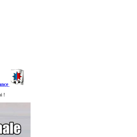
ance
i !