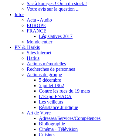
Sac à konryes ! On a du stock !
Votre avis sur la question ...
Infos
Actu - Audio
EUROPE
FRANCE
Législatives 2017
Monde entier
PN & Harkis
Sites internet
Harkis
Actions mémorielles
Recherches de personnes
Actions de groupe
5 décembre
5 juillet 1962
Contre les rues du 19 mars
L’Expo FNACA
Les veilleurs
Résistance Juridique
Art de Vivre
Adresses/Services/Compétences
Bibliographie
Cinéma - Télévision
Cuisines