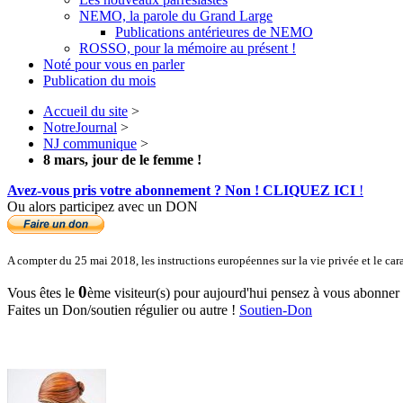
NEMO, la parole du Grand Large
Publications antérieures de NEMO
ROSSO, pour la mémoire au présent !
Noté pour vous en parler
Publication du mois
Accueil du site
>
NotreJournal
>
NJ communique
>
8 mars, jour de le femme !
Avez-vous pris votre abonnement ? Non ! CLIQUEZ ICI
!
Ou alors participez avec un DON
A compter du 25 mai 2018, les instructions européennes sur la vie privée et le ca
0
Vous êtes le
ème visiteur(s) pour aujourd'hui pensez à vous abonner po
Faites un Don/soutien régulier ou autre !
Soutien-Don