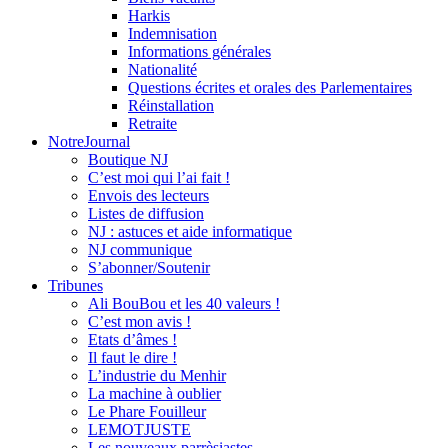
Harkis
Indemnisation
Informations générales
Nationalité
Questions écrites et orales des Parlementaires
Réinstallation
Retraite
NotreJournal
Boutique NJ
C’est moi qui l’ai fait !
Envois des lecteurs
Listes de diffusion
NJ : astuces et aide informatique
NJ communique
S’abonner/Soutenir
Tribunes
Ali BouBou et les 40 valeurs !
C’est mon avis !
Etats d’âmes !
Il faut le dire !
L’industrie du Menhir
La machine à oublier
Le Phare Fouilleur
LEMOTJUSTE
Les nouveaux parrèsiastes