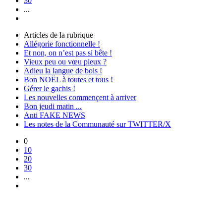
30
...
Articles de la rubrique
Allégorie fonctionnelle !
Et non, on n’est pas si bête !
Vieux peu ou vœu pieux ?
Adieu la langue de bois !
Bon NOËL à toutes et tous !
Gérer le gachis !
Les nouvelles commençent à arriver
Bon jeudi matin ...
Anti FAKE NEWS
Les notes de la Communauté sur TWITTER/X
0
10
20
30
...