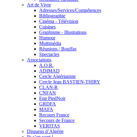
Art de Vivre
Adresses/Services/Compétences
Bibliographie
Cinéma - Télévision
Cuisines
Graphisme - Illustrations
Humour
Multimédia
Réunions / Bouffas
Spectacles
Associations
A.O.R.
ADIMAD
Cercle Algérianiste
Cercle Jean BASTIEN-THIRY
CLAN-R
CNFAN
Etat PiedNoir
GRDFA
MAFA
Recours France
Secours de France
VERITAS
Disparus d’Algérie
Ils s’en vont !