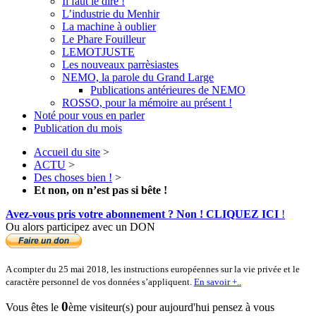
Il faut le dire !
L’industrie du Menhir
La machine à oublier
Le Phare Fouilleur
LEMOTJUSTE
Les nouveaux parrèsiastes
NEMO, la parole du Grand Large
Publications antérieures de NEMO
ROSSO, pour la mémoire au présent !
Noté pour vous en parler
Publication du mois
Accueil du site
>
ACTU
>
Des choses bien !
>
Et non, on n’est pas si bête !
Avez-vous pris votre abonnement ? Non ! CLIQUEZ ICI
!
Ou alors participez avec un DON
A compter du 25 mai 2018, les instructions européennes sur la vie privée et le
caractère personnel de vos données s’appliquent.
En savoir +..
0
Vous êtes le
ème visiteur(s) pour aujourd'hui pensez à vous