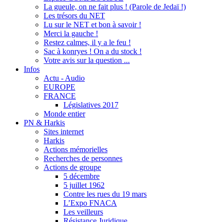
La gueule, on ne fait plus ! (Parole de Jedaï !)
Les trésors du NET
Lu sur le NET et bon à savoir !
Merci la gauche !
Restez calmes, il y a le feu !
Sac à konryes ! On a du stock !
Votre avis sur la question ...
Infos
Actu - Audio
EUROPE
FRANCE
Législatives 2017
Monde entier
PN & Harkis
Sites internet
Harkis
Actions mémorielles
Recherches de personnes
Actions de groupe
5 décembre
5 juillet 1962
Contre les rues du 19 mars
L’Expo FNACA
Les veilleurs
Résistance Juridique