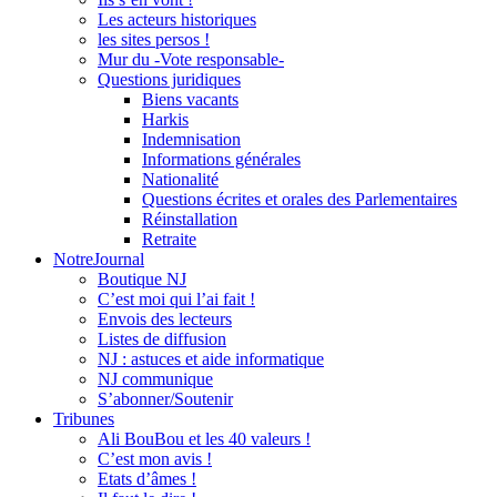
Les acteurs historiques
les sites persos !
Mur du -Vote responsable-
Questions juridiques
Biens vacants
Harkis
Indemnisation
Informations générales
Nationalité
Questions écrites et orales des Parlementaires
Réinstallation
Retraite
NotreJournal
Boutique NJ
C’est moi qui l’ai fait !
Envois des lecteurs
Listes de diffusion
NJ : astuces et aide informatique
NJ communique
S’abonner/Soutenir
Tribunes
Ali BouBou et les 40 valeurs !
C’est mon avis !
Etats d’âmes !